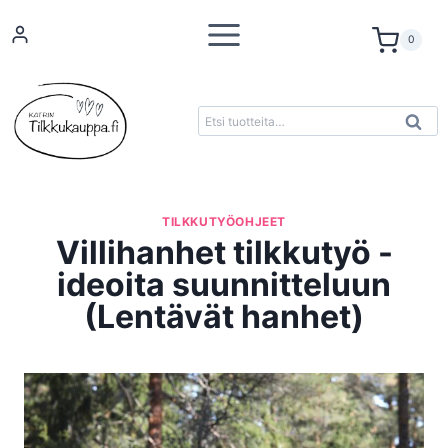
Siirry
sisältöön
0
Etsi:
K
Haku
TILKKUTYÖOHJEET
Villihanhet tilkkutyö -
ideoita suunnitteluun
(Lentävät hanhet)