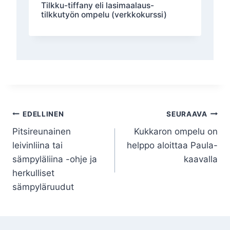
Tilkku-tiffany eli lasimaalaus-
tilkkutyön ompelu (verkkokurssi)
Artikkelien
EDELLINEN
SEURAAVA
Pitsireunainen
Kukkaron ompelu on
selaus
leivinliina tai
helppo aloittaa Paula-
sämpyläliina -ohje ja
kaavalla
herkulliset
sämpyläruudut