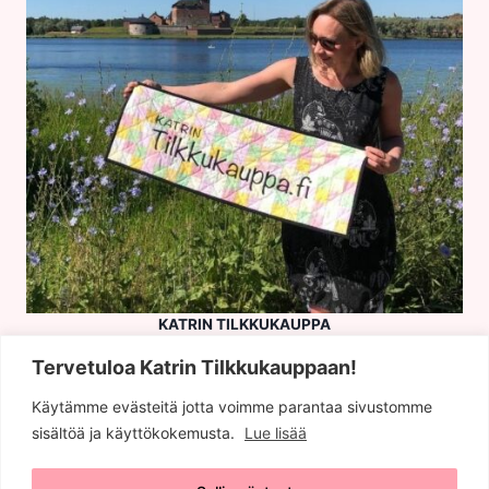
KATRIN TILKKUKAUPPA
Hämeen Tekstiilituonti ky
Tervetuloa Katrin Tilkkukauppaan!
Y-tunnus: 1013506-4
Hämeenlinna
Käytämme evästeitä jotta voimme parantaa sivustomme
sisältöä ja käyttökokemusta.
Lue lisää