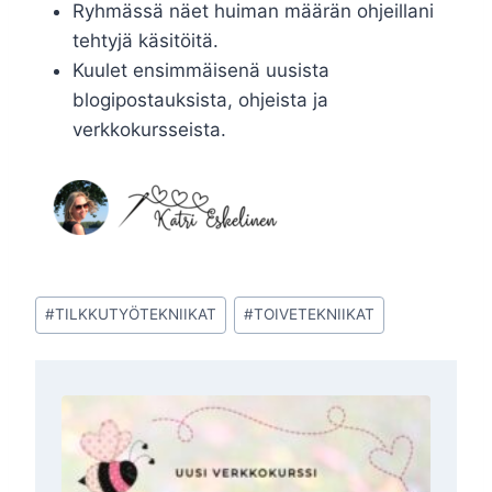
Ryhmässä näet huiman määrän ohjeillani
tehtyjä käsitöitä.
Kuulet ensimmäisenä uusista
blogipostauksista, ohjeista ja
verkkokursseista.
Avainsanat:
#
TILKKUTYÖTEKNIIKAT
#
TOIVETEKNIIKAT