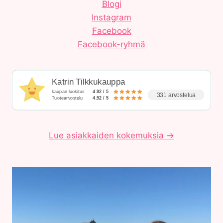
Blogi
Instagram
Facebook
Facebook-ryhmä
Katrin Tilkkukauppa
kaupan luokitus
4.92 / 5
331 arvostelua
Tuotearvostelu
4.92 / 5
Lue asiakkaiden kokemuksia →