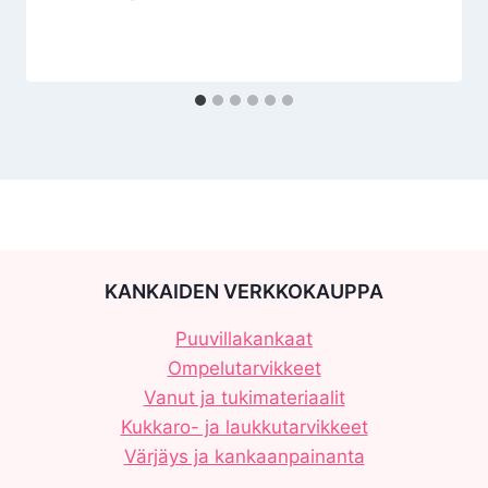
KANKAIDEN VERKKOKAUPPA
Puuvillakankaat
Ompelutarvikkeet
Vanut ja tukimateriaalit
Kukkaro- ja laukkutarvikkeet
Värjäys ja kankaanpainanta