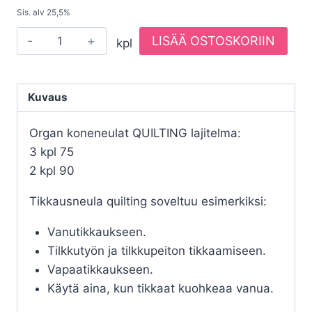
Sis. alv 25,5%
Organ
LISÄÄ OSTOSKORIIN
kpl
koneneulat
quilting
lajitelma
Kuvaus
75-
90,
Organ koneneulat QUILTING lajitelma:
5
3 kpl 75
kpl
2 kpl 90
määrä
Tikkausneula quilting soveltuu esimerkiksi:
Vanutikkaukseen.
Tilkkutyön ja tilkkupeiton tikkaamiseen.
Vapaatikkaukseen.
Käytä aina, kun tikkaat kuohkeaa vanua.