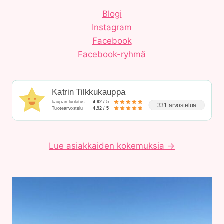
Blogi
Instagram
Facebook
Facebook-ryhmä
Katrin Tilkkukauppa
kaupan luokitus
4.92 / 5
331 arvostelua
Tuotearvostelu
4.92 / 5
Lue asiakkaiden kokemuksia →