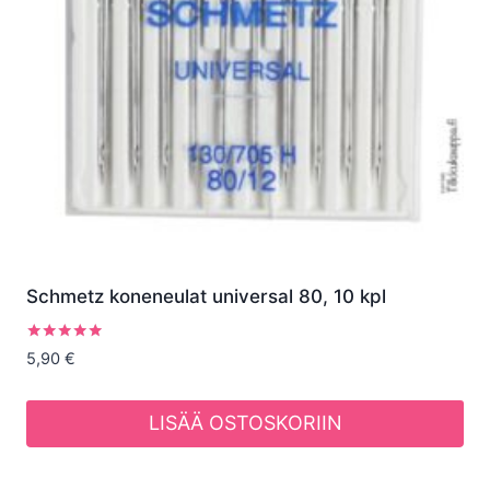
Schmetz koneneulat universal 80, 10 kpl
Arvostelu
5,90
€
tuotteesta:
5.00
/ 5
LISÄÄ OSTOSKORIIN