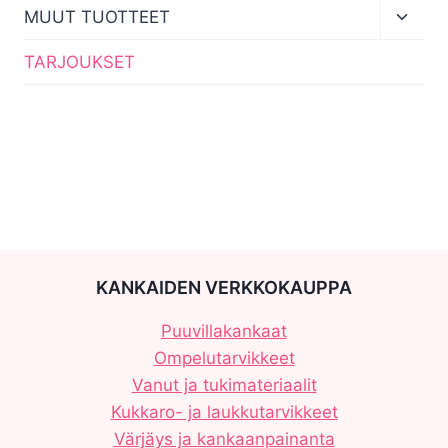
menu
Toggl
MUUT TUOTTEET
child
menu
TARJOUKSET
KANKAIDEN VERKKOKAUPPA
Puuvillakankaat
Ompelutarvikkeet
Vanut ja tukimateriaalit
Kukkaro- ja laukkutarvikkeet
Värjäys ja kankaanpainanta