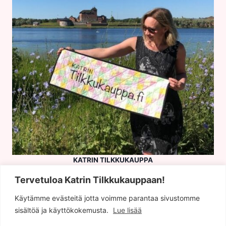
KATRIN TILKKUKAUPPA
Hämeen Tekstiilituonti ky
Tervetuloa Katrin Tilkkukauppaan!
Y-tunnus: 1013506-4
Hämeenlinna
Käytämme evästeitä jotta voimme parantaa sivustomme
sisältöä ja käyttökokemusta.
Lue lisää