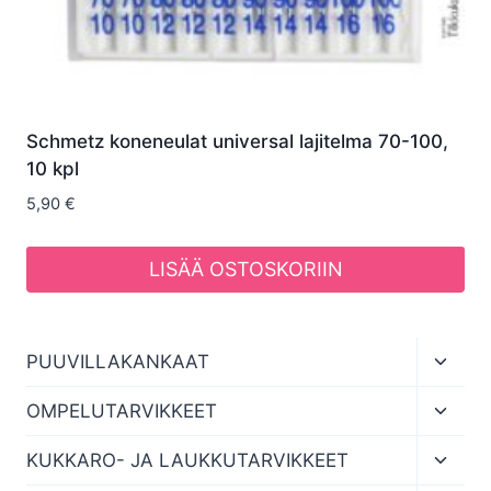
Schmetz koneneulat universal lajitelma 70-100,
10 kpl
5,90
€
LISÄÄ OSTOSKORIIN
Toggl
PUUVILLAKANKAAT
child
menu
Toggl
OMPELUTARVIKKEET
child
menu
Toggl
KUKKARO- JA LAUKKUTARVIKKEET
child