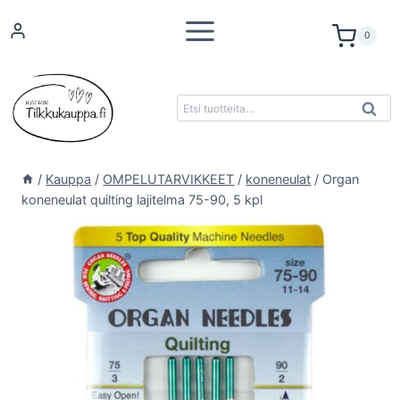
Siirry
sisältöön
0
Etsi:
K
Haku
/
Kauppa
/
OMPELUTARVIKKEET
/
koneneulat
/
Organ
koneneulat quilting lajitelma 75-90, 5 kpl