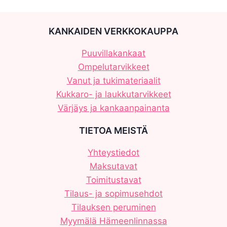
KANKAIDEN VERKKOKAUPPA
Puuvillakankaat
Ompelutarvikkeet
Vanut ja tukimateriaalit
Kukkaro- ja laukkutarvikkeet
Värjäys ja kankaanpainanta
TIETOA MEISTÄ
Yhteystiedot
Maksutavat
Toimitustavat
Tilaus- ja sopimusehdot
Tilauksen peruminen
Myymälä Hämeenlinnassa