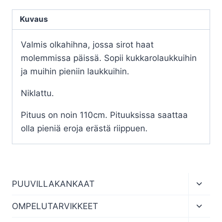
Kuvaus
Valmis olkahihna, jossa sirot haat
molemmissa päissä. Sopii kukkarolaukkuihin
ja muihin pieniin laukkuihin.
Niklattu.
Pituus on noin 110cm. Pituuksissa saattaa
olla pieniä eroja erästä riippuen.
Toggl
PUUVILLAKANKAAT
child
menu
Toggl
OMPELUTARVIKKEET
child