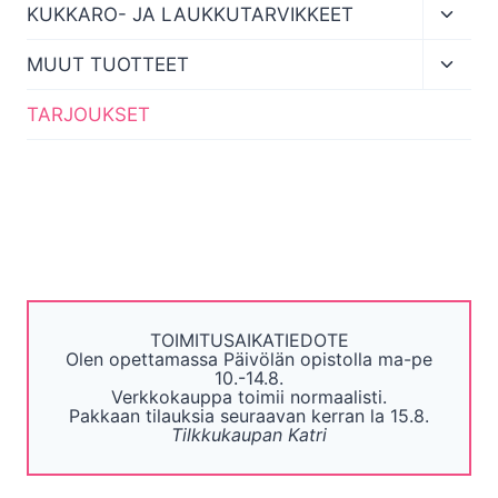
menu
Toggl
KUKKARO- JA LAUKKUTARVIKKEET
child
menu
Toggl
MUUT TUOTTEET
child
menu
TARJOUKSET
TOIMITUSAIKATIEDOTE
Olen opettamassa Päivölän opistolla ma-pe
10.-14.8.
Verkkokauppa toimii normaalisti.
Pakkaan tilauksia seuraavan kerran la 15.8.
Tilkkukaupan Katri