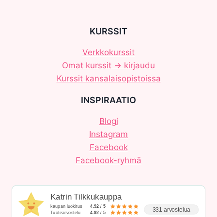
KURSSIT
Verkkokurssit
Omat kurssit -> kirjaudu
Kurssit kansalaisopistoissa
INSPIRAATIO
Blogi
Instagram
Facebook
Facebook-ryhmä
Katrin Tilkkukauppa
kaupan luokitus
4.92 / 5
331 arvostelua
Tuotearvostelu
4.92 / 5