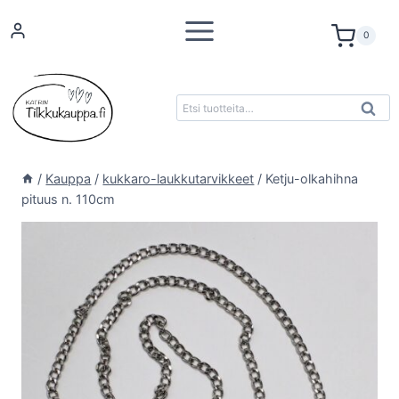
Siirry
sisältöön
0
Etsi:
K
Haku
/
Kauppa
/
kukkaro-laukkutarvikkeet
/
Ketju-olkahihna
pituus n. 110cm