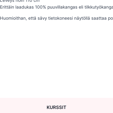
Leveys noin 110 cm
Erittäin laadukas 100% puuvillakangas eli tilkkutyökanga
Huomioithan, että sävy tietokoneesi näytöllä saattaa po
KURSSIT