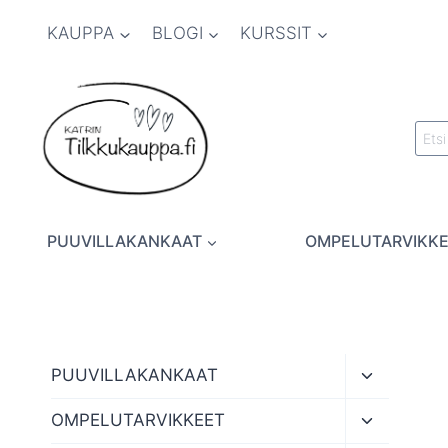
Siirry
KAUPPA
BLOGI
KURSSIT
sisältöön
Etsi:
PUUVILLAKANKAAT
OMPELUTARVIKK
Toggle
PUUVILLAKANKAAT
child
menu
Toggle
OMPELUTARVIKKEET
child