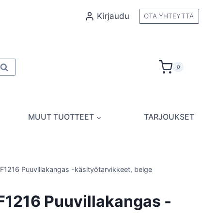
Kirjaudu
OTA YHTEYTTÄ
Kun tuloksia tulee, voit selata niitä nuolinäppäimillä
0
Haku
MUUT TUOTTEET
TARJOUKSET
F1216 Puuvillakangas -käsityötarvikkeet, beige
F1216 Puuvillakangas -