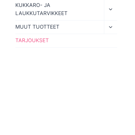
menu
Toggle
KUKKARO- JA
child
LAUKKUTARVIKKEET
menu
Toggle
MUUT TUOTTEET
child
menu
TARJOUKSET