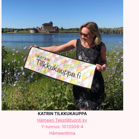
KATRIN TILKKUKAUPPA
Hämeen Tekstiilituonti ky
Y-tunnus: 1013506-4
Hämeenlinna