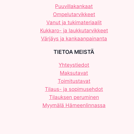
Puuvillakankaat
Ompelutarvikkeet
Vanut ja tukimateriaalit
Kukkaro- ja laukkutarvikkeet
Värjäys ja kankaanpainanta
TIETOA MEISTÄ
Yhteystiedot
Maksutavat
Toimitustavat
Tilaus- ja sopimusehdot
Tilauksen peruminen
Myymälä Hämeenlinnassa