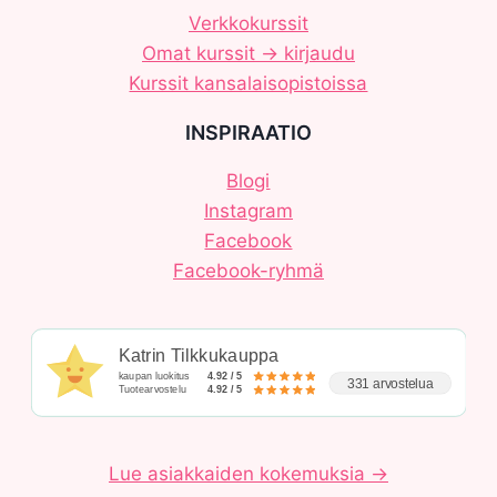
Verkkokurssit
Omat kurssit -> kirjaudu
Kurssit kansalaisopistoissa
INSPIRAATIO
Blogi
Instagram
Facebook
Facebook-ryhmä
Katrin Tilkkukauppa
kaupan luokitus
4.92 / 5
331 arvostelua
Tuotearvostelu
4.92 / 5
Lue asiakkaiden kokemuksia →