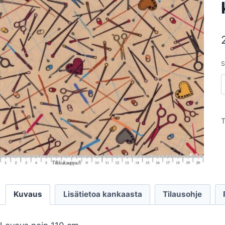
S
T
Kuvaus
Lisätietoa kankaasta
Tilausohje