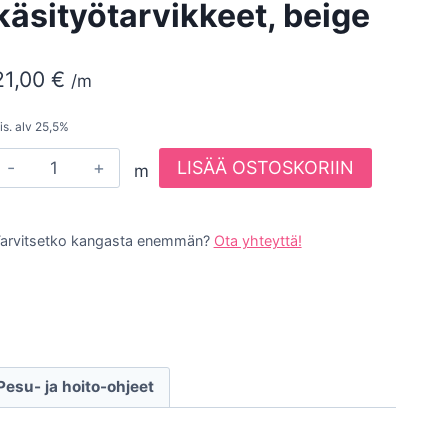
käsityötarvikkeet, beige
21,00
€
/m
is. alv 25,5%
F1216
LISÄÄ OSTOSKORIIN
m
Puuvillakangas
-
arvitsetko kangasta enemmän?
käsityötarvikkeet,
Ota yhteyttä!
beige
määrä
Pesu- ja hoito-ohjeet