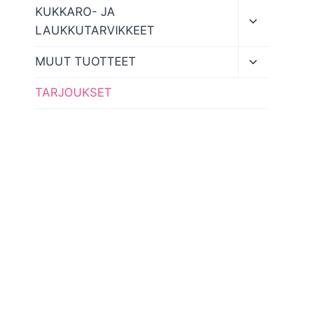
menu
Toggle
KUKKARO- JA
child
LAUKKUTARVIKKEET
menu
Toggle
MUUT TUOTTEET
child
menu
TARJOUKSET