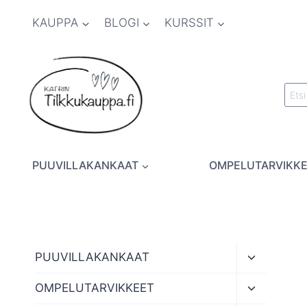
Siirry
KAUPPA
BLOGI
KURSSIT
sisältöön
Etsi:
PUUVILLAKANKAAT
OMPELUTARVIKK
Toggle
PUUVILLAKANKAAT
child
menu
Toggle
OMPELUTARVIKKEET
child