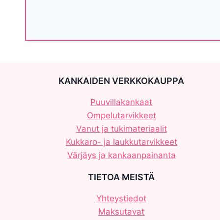
KANKAIDEN VERKKOKAUPPA
Puuvillakankaat
Ompelutarvikkeet
Vanut ja tukimateriaalit
Kukkaro- ja laukkutarvikkeet
Värjäys ja kankaanpainanta
TIETOA MEISTÄ
Yhteystiedot
Maksutavat