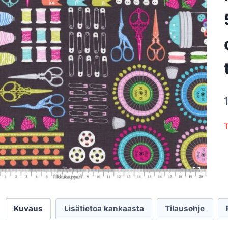
T
Kuvaus
Lisätietoa kankaasta
Tilausohje