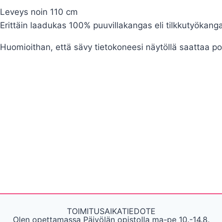
Leveys noin 110 cm
Erittäin laadukas 100% puuvillakangas eli tilkkutyökanga
Huomioithan, että sävy tietokoneesi näytöllä saattaa po
TOIMITUSAIKATIEDOTE
Olen opettamassa Päivölän opistolla ma-pe 10.-14.8.