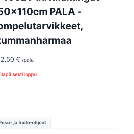
50x110cm PALA -
ompelutarvikkeet,
tummanharmaa
12,50
€
/pala
ilapäisesti loppu
Pesu- ja hoito-ohjeet