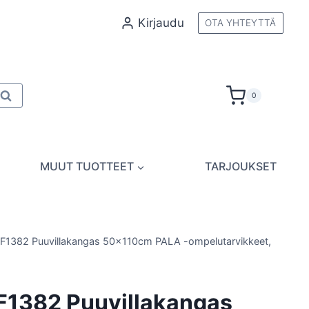
Kirjaudu
OTA YHTEYTTÄ
Kun tuloksia tulee, voit selata niitä nuolinäppäimillä
0
Haku
MUUT TUOTTEET
TARJOUKSET
F1382 Puuvillakangas 50x110cm PALA -ompelutarvikkeet,
F1382 Puuvillakangas